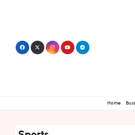
Skip
to
content
Home
Bus
Sports