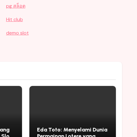
pg สล็อต
Hit club
demo slot
tang
Eda Toto: Menyelami Dunia
 Slot
Permainan Lotere yang