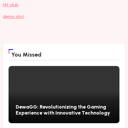
Hit club
demo slot
You Missed
DewaGG: Revolutionizing the Gaming
Experience with Innovative Technology