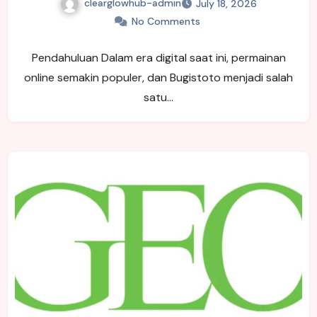
clearglowhub-admin
July 18, 2026
Pengalaman Bermain Anda
No Comments
Pendahuluan Dalam era digital saat ini, permainan
online semakin populer, dan Bugistoto menjadi salah
satu…