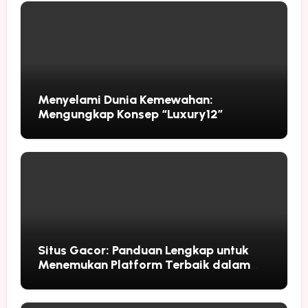
Menyelami Dunia Kemewahan:
Mengungkap Konsep “Luxury12”
Situs Gacor: Panduan Lengkap untuk
Menemukan Platform Terbaik dalam
Permainan Online