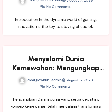
clearglowhub-admin
August 7, 2026
No Comments
Introduction In the dynamic world of gaming,
innovation is the key to staying ahead of…
Menyelami Dunia
Kemewahan: Mengungkap
Konsep “Luxury12”
clearglowhub-admin
August 5, 2026
No Comments
Pendahuluan Dalam dunia yang serba cepat ini,
konsep kemewahan telah mengalami transformasi