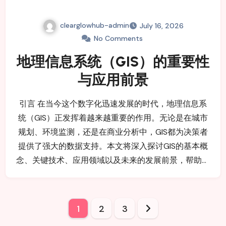
clearglowhub-admin
July 16, 2026
No Comments
地理信息系统（GIS）的重要性
与应用前景
引言 在当今这个数字化迅速发展的时代，地理信息系
统（GIS）正发挥着越来越重要的作用。无论是在城市
规划、环境监测，还是在商业分析中，GIS都为决策者
提供了强大的数据支持。本文将深入探讨GIS的基本概
念、关键技术、应用领域以及未来的发展前景，帮助读
者全面理解这一领域的重要性。 GEO GIS的基本概念
地理信息系统（GIS）是一种用于捕获、存储、管理和
分析地理空间数据的系统。它结合了地理数据与属性数
Posts
1
2
3
据，能够帮助用户以视觉化的方式理解复杂的信息，促