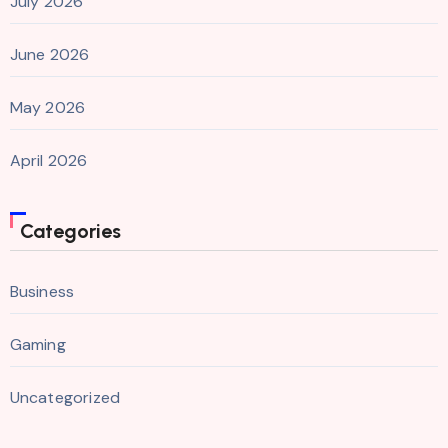
July 2026
June 2026
May 2026
April 2026
Categories
Business
Gaming
Uncategorized